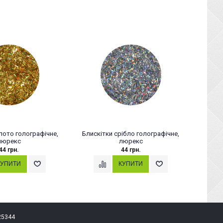
лото голографічне,
Блискітки срібло голографічне,
Рідк
люрекс
люрекс
44 грн.
44 грн.
25344