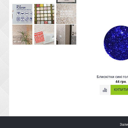
Блискітки сині го
44 грн.
Зали