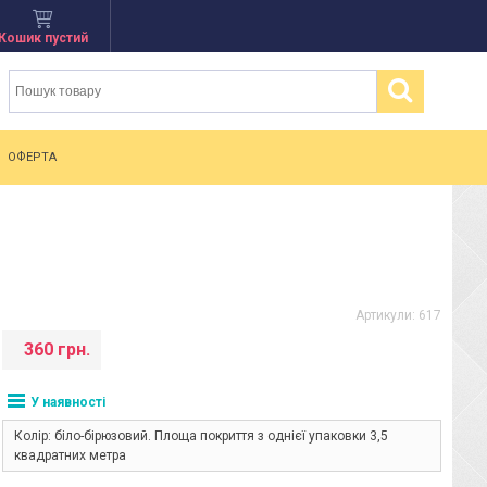
Кошик пустий
ОФЕРТА
Артикули:
617
360 грн.
У наявності
Колір: біло-бірюзовий. Площа покриття з однієї упаковки 3,5
квадратних метра