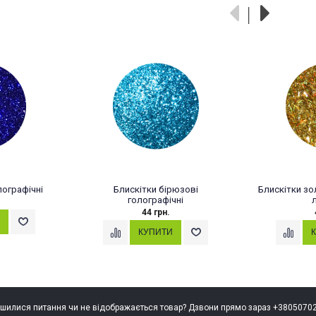
лографічні
Блискітки бірюзові
Блискітки зо
голографічні
44 грн.
шилися питання чи не відображається товар? Дзвони прямо зараз +3805070