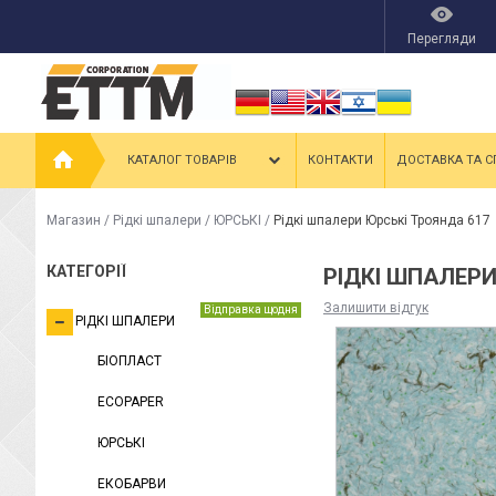
Перегляди
КАТАЛОГ ТОВАРІВ
КОНТАКТИ
ДОСТАВКА ТА С
Магазин
/
Рідкі шпалери
/
ЮРСЬКІ
/
Рідкі шпалери Юрські Троянда 617
КАТЕГОРІЇ
РІДКІ ШПАЛЕРИ
Залишити відгук
Відправка щодня
РІДКІ ШПАЛЕРИ
БІОПЛАСТ
ECOPAPER
ЮРСЬКІ
ЕКОБАРВИ