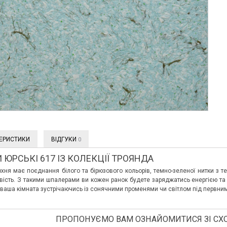
ЕРИСТИКИ
ВІДГУКИ
0
 ЮРСЬКІ 617 ІЗ КОЛЕКЦІЇ ТРОЯНДА
хня має поєднання білого та бірюзового кольорів, темно-зеленої нитки з 
тєвість. З такими шпалерами ви кожен ранок будете заряджатись енергією 
 ваша кімната зустрічаючись із сонячними променями чи світлом під первним
ПРОПОНУЄМО ВАМ ОЗНАЙОМИТИСЯ ЗІ СХ