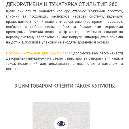
ДЕКОРАТИВНА ШТУКАТУРКА СТИЛЬ ТИП 260
Шовк синього та зеленого кольору створює враження простору,
глибини та прохолоди, заспокоює нервову систему, підвищує
працездатність. Синій колір в інтер'єрі викликає приємні асоціації,
пов'язані з небесно-синім небом та безмежними морськими
просторами. Зелений колір - колір життя, сприятливо впливає на
нервову систему, заспокоює, знімає напругу. Шпалери дуже приємні
на дотик. Блискітки в упаковку не входять, додаються окремо.
Прозорий інструмент для рідких шпалер
допоможе вам легко нанести
декоративну штукатурку на стелю, стіни, арки та створити аплікації, а
також незамінний для декорування в лофт стилі з каменем та
цеглою.
З ЦИМ ТОВАРОМ КЛІЕНТИ ТАКОЖ КУПУЮТЬ: