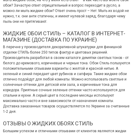
мыть жидкие обои, на что у меня есть ответ – а как часто вы моете свои
обои? Зачастую ответ отрицательный и вопрос переходит в русло, а
можно ли мыть жидкие обои? Ответ очень прост – Нет. Мыть их водой не
нужно, т.к. они анти статичны, и имеют нулевой заряд, благодаря чему
пыль они не притягивают.
ЖИДКИЕ ОБОИ СТИЛЬ – КАТАЛОГ В ИНТЕРНЕТ-
МАГАЗИНЕ (ДОСТАВКА ПО УКРАИНЕ)
В перечне у производителя декоративной штукатурки для финишной
отделки СТИЛЬ более 250 типов фактур и цветовых решений.
Производитель разработал в своем каталоге демятки светлых тонов - от
белого до кремового, коричневые и черные тона. Обои Стиль пользуются
положительными отзывами варианты с желтой и красной нитью. А
зеленый и синий передает цвет рубинов и сапфира. Такие жидкие обои
отлично подойдут для любой комнаты. Можно использовать светлые и
солнечные оттенки для детской или зала, а коричневые тона для
коридора. Приятные сочные зеленые оттенки часто используются для
спальни и кухни. А серый цвет в последние месяцы используют
максимально часто и вне зависимости от назначения комнаты.
Доставка заказанных товаров осуществляется по Украине за считанные
1-2 дня.
ОТЗЫВЫ О ЖИДКИХ ОБОЯХ СТИЛЬ
Большим успехом и отличными отзывами от клиентов являются жидки