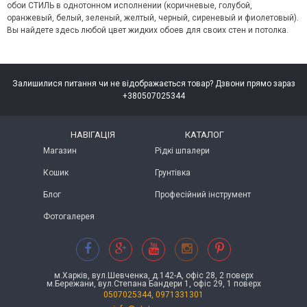
обои СТИЛЬ в однотонном исполнении (коричневые, голубой,
оранжевый, белый, зеленый, желтый, черный, сиреневый и фиолетовый).
Вы найдете здесь любой цвет жидких обоев для своих стен и потолка.
Залишилися питання чи не відображається товар? Дзвони прямо зараз
+380507025344
НАВІГАЦІЯ
КАТАЛОГ
Магазин
Рідкі шпалери
Кошик
Грунтівка
Блог
Професійний інструмент
Фотогалерея
м.Харків, вул.Шевченка, д.142-А, офіс 28, 2 поверх
м.Бережани, вул.Степана Бандери 1, офіс 29, 1 поверх
0507025344, 0971331301