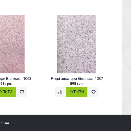
ери Біопласт 1063
Рідкі шпалери Біопласт 1037
Рідк
98 грн.
898 грн.
25344