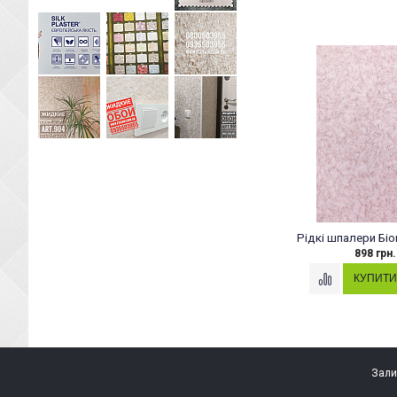
Рідкі шпалери Біо
898 грн.
Зали