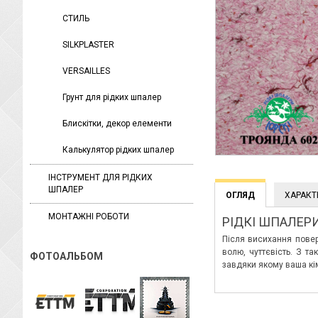
СТИЛЬ
SILKPLASTER
VERSAILLES
Грунт для рідких шпалер
Блискітки, декор елементи
Калькулятор рідких шпалер
ІНСТРУМЕНТ ДЛЯ РІДКИХ
ШПАЛЕР
ОГЛЯД
ХАРАКТ
МОНТАЖНІ РОБОТИ
РІДКІ ШПАЛЕРИ
Після висихання повер
волю, чуттєвість. З т
ФОТОАЛЬБОМ
завдяки якому ваша кі