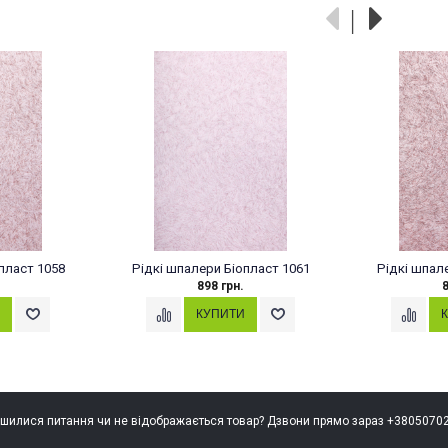
пласт 1058
Рідкі шпалери Біопласт 1061
Рідкі шпал
898 грн.
8
шилися питання чи не відображається товар? Дзвони прямо зараз +3805070