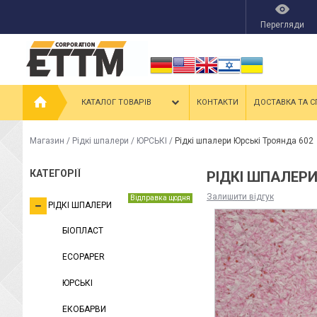
Перегляди
КАТАЛОГ ТОВАРІВ
КОНТАКТИ
ДОСТАВКА ТА С
Магазин
/
Рідкі шпалери
/
ЮРСЬКІ
/
Рідкі шпалери Юрські Троянда 602
КАТЕГОРІЇ
РІДКІ ШПАЛЕРИ
Залишити відгук
Відправка щодня
РІДКІ ШПАЛЕРИ
БІОПЛАСТ
ECOPAPER
ЮРСЬКІ
ЕКОБАРВИ