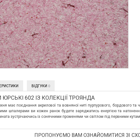
ЕРИСТИКИ
ВІДГУКИ
0
 ЮРСЬКІ 602 ІЗ КОЛЕКЦІЇ ТРОЯНДА
хня має поєднання акрилової та вовняної ниті пурпурового, бордового та ч
акими шпалерами ви кожен ранок будете заряджатись енергією та натхненн
мната зустрічаючись із сонячними променями чи світлом під первними кутами
ПРОПОНУЄМО ВАМ ОЗНАЙОМИТИСЯ ЗІ СХ