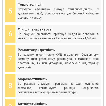
Теплоізоляція
5
Структура ефективно знижує теплопровідність. Є
достатньою, щоб, доторкнувшись до бетонної стіни, не
відчувати холоду
Фінішні властивості
6
За рахунок об'ємності приховує недоліки поверхні в
межах товщини нанесення. Нормальна товщина 1,5-2 мм.
Ремонтопридатність
За рахунок якості клею КМЦ піддається безшовному
7
ремонту (при ретельному розмочуванні матеріал стає
пластичним, як при укладанні, незалежно від терміну
давності)
Морозостійкість
8
За рахунок структури працюють як один суцільний
термошов, компенсують різницю коефіцієнтів
розтягування-стиску при зміні температури
Антистатичність