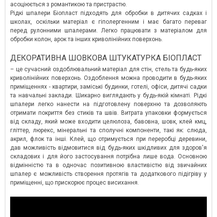
асоціюється з романтикою та пристрастю.
Рідкі шпалери Біопласт підходять для обробки в дитячих садках і
школах, оскільки матеріал є гіполергенним і має багато переваг
перед рулонними шпалерами. Легко працювати з матеріалом для
обробки колон, арок та інших криволінійних поверхонь.
ДЕКОРАТИВНА ШОВКОВА ШТУКАТУРКА БІОПЛАСТ
– це сучасний оздоблювальний матеріал для стін, стель та будь-яких
криволінійних поверхонь. Оздоблення можна проводити в будь-яких
приміщеннях - квартири, заміські будинки, готелі, офіси, дитячі садки
та навчальні заклади. Шикарно виглядають у будь-якій кімнаті. Рідкі
шпалери легко нанести на підготовлену поверхню та дозволяють
отримати покриття без стиків та швів. Витрата упаковки формується
від складу, який може входити целюлоза, бавовна, шовк, клей кмц,
гліттер, люрекс, мінеральні та сполучні компоненти, такі як: слюда,
акрил, флок та інші. Клей, що отримується при переробці деревини,
дав можливість відмовитися від будь-яких шкідливих для здоров'я
складових і для його застосування потрібна лише вода. Основною
відмінністю та в одночас позитивною властивістю від звичайних
шпалер є можливість створення протягів та додаткового підігріву у
приміщенні, що прискорює процес висихання.