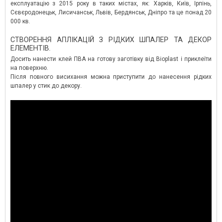
експлуатацію з 2015 року в таких містах, як: Харків, Київ, Ірпінь,
Сєвєродонецьк, Лисичанськ, Львів, Бердянськ, Дніпро та це понад 20
000 кв.
СТВОРЕННЯ АПЛІКАЦІЙ З РІДКИХ ШПАЛЕР ТА ДЕКОР
ЕЛЕМЕНТІВ.
Досить нанести клей ПВА на готову заготівку від Bioplast і приклеїти
на поверхню.
Після повного висихання можна приступити до нанесення рідких
шпалер у стик до декору.