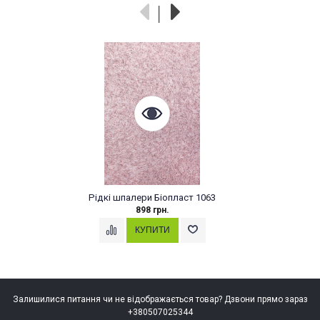
Біопласт 1063
Рідкі шпалери Стиль т
рн.
215 грн.
Залишилися питання чи не відображається товар? Дзвони прямо зараз
+380507025344