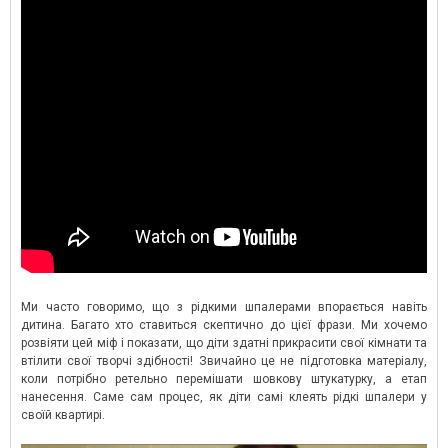
Ми часто говоримо, що з рідкими шпалерами впорається навіть
дитина. Багато хто ставиться скептично до цієї фрази. Ми хочемо
розвіяти цей міф і показати, що діти здатні прикрасити свої кімнати та
втілити свої творчі здібності! Звичайно це не підготовка матеріалу,
коли потрібно ретельно перемішати шовкову штукатурку, а етап
нанесення. Саме сам процес, як діти самі клеять рідкі шпалери у
своїй квартирі.