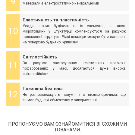
9
Матеріали є електростатично нейтральними
Еластичність та пластичність
Усадка нових будівель та їх елементів, а також
10
мікротріщини у штукатурці компенсуються за рахунок
волоконної структури. Рідкі шпалери можуть бути нанесені
на поверхню будь-якої кривизни.
Світлостійкість
11
За рахунок застосування текстильних волокон,
пофарбованих у масі, досягається дуже висока
світлостійкість.
Пожежна безпека
12
Не розповсюджують полум'я і є низькогорючими, що
знімає будь-які обмеження у використанні
ПРОПОНУЄМО ВАМ ОЗНАЙОМИТИСЯ ЗІ СХОЖИМИ
ТОВАРАМИ: