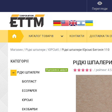
Перегляди
КАТАЛОГ ТОВАРІВ
КОНТАКТИ
ДОСТАВКА ТА С
Магазин
/
Рідкі шпалери
/
ЮРСЬКІ
/
Рідкі шпалери Юрські Бегонія 110
КАТЕГОРІЇ
РІДКІ ШПАЛЕРИ
/ рейтинг
4.5
Відправка щодня
РІДКІ ШПАЛЕРИ
БІОПЛАСТ
ECOPAPER
ЮРСЬКІ
ЕКОБАРВИ