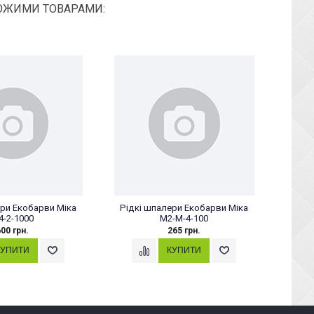
ОЖИМИ ТОВАРАМИ:
ери Екобарви Міка
Рідкі шпалери Екобарви Міка
Рідк
4-2-1000
M2-M-4-100
00 грн.
265 грн.