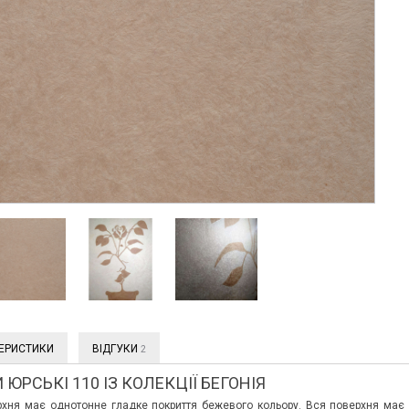
ЕРИСТИКИ
ВІДГУКИ
2
 ЮРСЬКІ 110 ІЗ КОЛЕКЦІЇ БЕГОНІЯ
хня має однотонне гладке покриття бежевого кольору. Вся поверхня має л