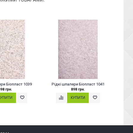
ери Біопласт 1039
Рідкі шпалери Біопласт 1041
Рідк
98 грн.
898 грн.