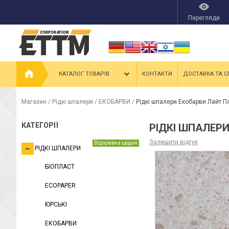
Перегляди
КАТАЛОГ ТОВАРІВ
КОНТАКТИ
ДОСТАВКА ТА С
Магазин
/
Рідкі шпалери
/
ЕКОБАРВИ
/
Рідкі шпалери Екобарви Лайт П
КАТЕГОРІЇ
РІДКІ ШПАЛЕРИ
Залишити відгук
Відправка щодня
РІДКІ ШПАЛЕРИ
БІОПЛАСТ
ECOPAPER
ЮРСЬКІ
ЕКОБАРВИ