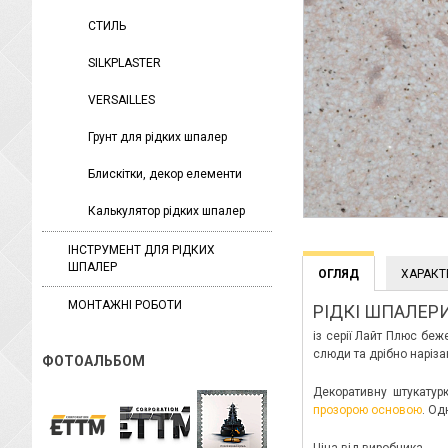
СТИЛЬ
SILKPLASTER
VERSAILLES
Грунт для рідких шпалер
Блискітки, декор елементи
Калькулятор рідких шпалер
ІНСТРУМЕНТ ДЛЯ РІДКИХ
ШПАЛЕР
ОГЛЯД
ХАРАКТ
МОНТАЖНІ РОБОТИ
РІДКІ ШПАЛЕРИ
із серії Лайт Плюс беж
слюди та дрібно наріза
ФОТОАЛЬБОМ
Декоративну штукатур
прозорою основою
. Од