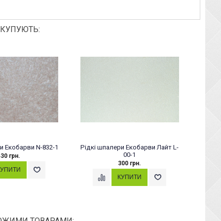
 КУПУЮТЬ:
и Екобарви N-832-1
Рідкі шпалери Екобарви Лайт L-
00-1
30 грн.
300 грн.
ОЖИМИ ТОВАРАМИ: