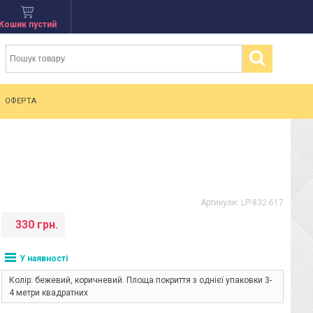
Кошик пустий
ОФЕРТА
Артикули:
LP-832-617
330 грн.
У наявності
Колір: бежевий, коричневий. Площа покриття з однієї упаковки 3-
4 метри квадратних