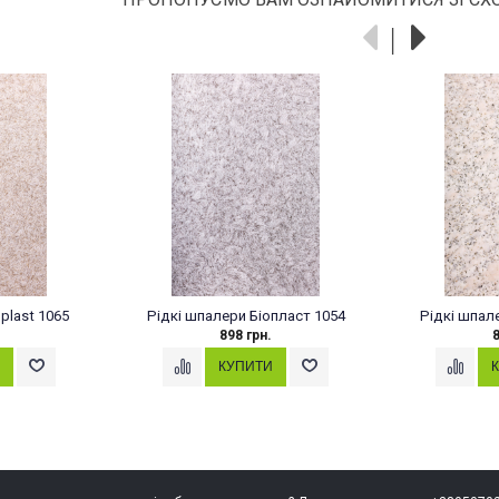
plast 1065
Рідкі шпалери Біопласт 1054
Рідкі шпал
898 грн.
8