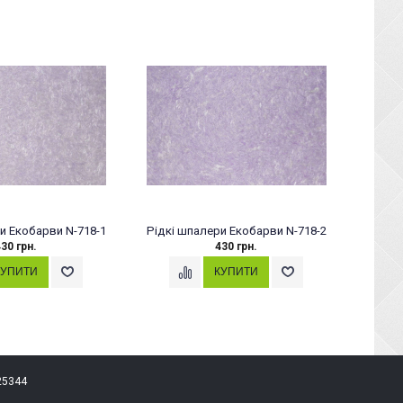
и Екобарви N-718-1
Рідкі шпалери Екобарви N-718-2
Рідкі
30 грн.
430 грн.
25344