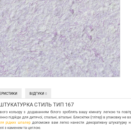
ЕРИСТИКИ
ВІДГУКИ
0
ШТУКАТУРКА СТИЛЬ ТИП 167
вого кольору з додаванням білого зроблять вашу кімнату легкою та повіт
інно підійде для дитячої, спальні, вітальні. Блискітки (глітер) в упаковку не
для рідких шпалер
допоможе вам легко нанести декоративну штукатурку на с
лі з каменем та цеглою.