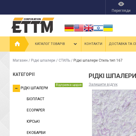
Перегляди
КАТАЛОГ ТОВАРІВ
КОНТАКТИ
ДОСТАВКА ТА С
Магазин
/
Рідкі шпалери
/
СТИЛЬ
/
Рідкі шпалери Стиль тип 167
КАТЕГОРІЇ
РІДКІ ШПАЛЕРИ
Залишити відгук
Відправка щодня
РІДКІ ШПАЛЕРИ
БІОПЛАСТ
ECOPAPER
ЮРСЬКІ
ЕКОБАРВИ