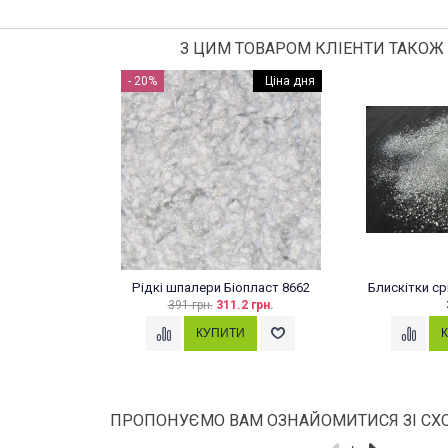
З ЦИМ ТОВАРОМ КЛІЕНТИ ТАКОЖ
- 20%
ЦІНА ДНЯ
Ціна дня
Рідкі шпалери Біопласт 8662
Блискітки ср
391 грн.
311.2 грн.
ПРОПОНУЄМО ВАМ ОЗНАЙОМИТИСЯ ЗІ СХ