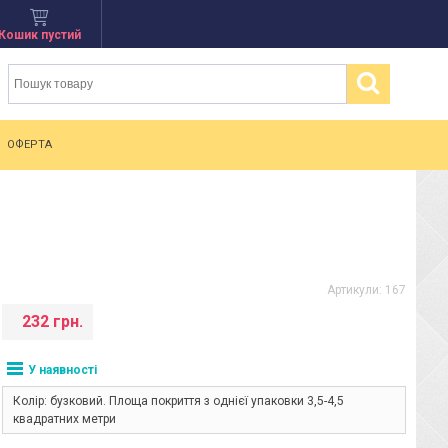
Кошик пустий
ОФЕРТА
Артикули:
167
232 грн.
У наявності
Колір: бузковий. Площа покриття з однієї упаковки 3,5-4,5
квадратних метри