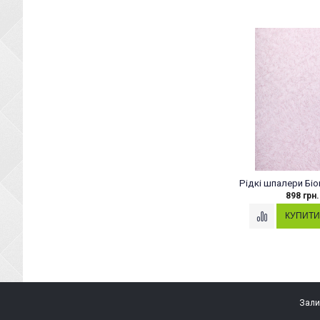
Рідкі шпалери Біо
898 грн.
Зали