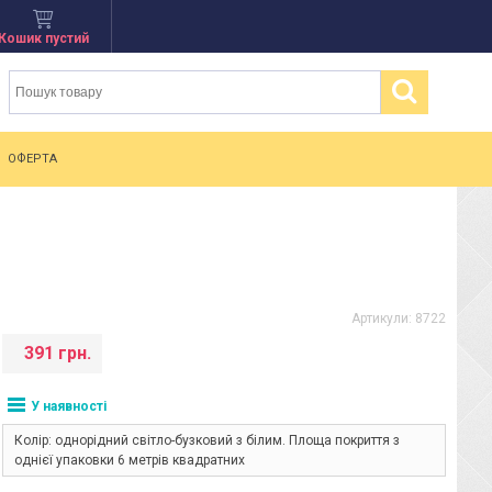
Кошик пустий
ОФЕРТА
Артикули:
8722
391 грн.
У наявності
Колір: однорідний світло-бузковий з білим. Площа покриття з
однієї упаковки 6 метрів квадратних