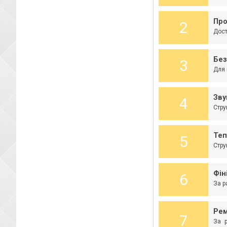
Про
2
Дост
Без
3
Для 
Зву
4
Стру
Теп
5
Стру
Фін
6
За р
Рем
7
За р