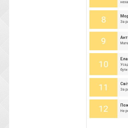
неза
Мор
8
За р
Ант
9
Мате
Ела
10
Усад
бути
Сві
11
За р
Пож
12
Не р