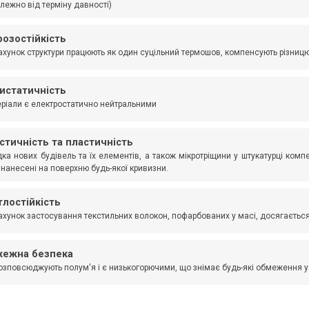
лежно від терміну давності)
озостійкість
ахунок структури працюють як один суцільний термошов, компенсують різницю 
истатичність
ріали є електростатично нейтральними
стичність та пластичність
ка нових будівель та їх елементів, а також мікротріщини у штукатурці комп
 нанесені на поверхню будь-якої кривизни.
тлостійкість
ахунок застосування текстильних волокон, пофарбованих у масі, досягається 
ежна безпека
озповсюджують полум'я і є низькогорючими, що знімає будь-які обмеження у