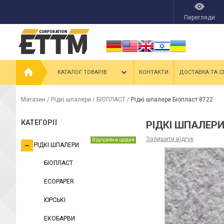
Перегляди
КАТАЛОГ ТОВАРІВ
КОНТАКТИ
ДОСТАВКА ТА С
Магазин
/
Рідкі шпалери
/
БІОПЛАСТ
/
Рідкі шпалери Біопласт 8722
КАТЕГОРІЇ
РІДКІ ШПАЛЕРИ
Залишити відгук
Відправка щодня
РІДКІ ШПАЛЕРИ
БІОПЛАСТ
ECOPAPER
ЮРСЬКІ
ЕКОБАРВИ