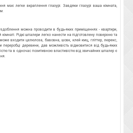
ня має легке вкраплення глазурі. Завдяки глазурі ваша кімната,
м.
 Оздоблення можна проводити в будь-яких приміщеннях - квартири,
й кімнаті. Рідкі шпалери легко нанести на підготовлену поверхню та
може входити целюлоза, бавовна, шовк, клей кмц, гліттер, люрекс,
при переробці деревини, дав можливість відмовитися від будь-яких
ністю та в одночас позитивною властивістю від звичайних шпалер є
ня.