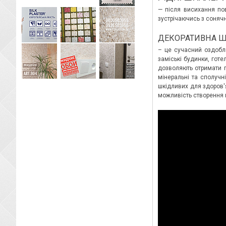
— після висихання пов
зустрічаючись з соняч
ДЕКОРАТИВНА Ш
– це сучасний оздоблю
заміські будинки, готе
дозволяють отримати п
мінеральні та сполучн
шкідливих для здоров'
можливість створення п