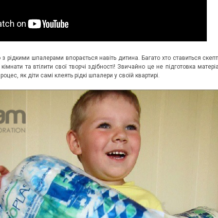
з рідкими шпалерами впорається навіть дитина. Багато хто ставиться скепти
 кімнати та втілити свої творчі здібності! Звичайно це не підготовка матер
цес, як діти самі клеять рідкі шпалери у своїй квартирі.