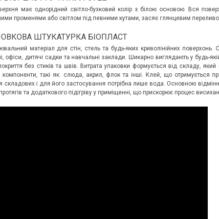
ерхня має однорідний світло-бузковий колір з білою основою. Вся поверх
ними променями або світлом під певними кутами, засяє глянцевим переливо
ОВКОВА ШТУКАТУРКА БІОПЛАСТ
вальний матеріал для стін, стель та будь-яких криволінійних поверхонь.
лі, офіси, дитячі садки та навчальні заклади. Шикарно виглядають у будь-які
окриття без стиків та швів. Витрата упаковки формується від складу, який 
і компоненти, такі як: слюда, акрил, флок та інші. Клей, що отримується 
я складових і для його застосування потрібна лише вода. Основною відмін
ротягів та додаткового підігріву у приміщенні, що прискорює процес висихан