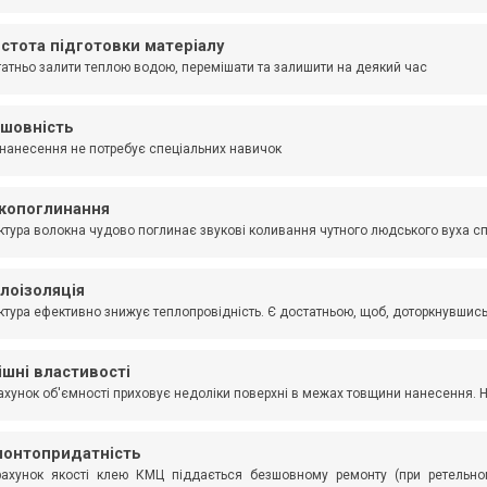
стота підготовки матеріалу
атньо залити теплою водою, перемішати та залишити на деякий час
шовність
нанесення не потребує спеціальних навичок
копоглинання
ктура волокна чудово поглинає звукові коливання чутного людського вуха с
лоізоляція
ктура ефективно знижує теплопровідність. Є достатньою, щоб, доторкнувшись 
ішні властивості
ахунок об'ємності приховує недоліки поверхні в межах товщини нанесення. 
онтопридатність
ахунок якості клею КМЦ піддається безшовному ремонту (при ретельном