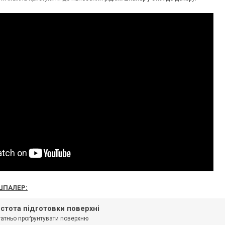
ШПАЛЕР:
стота підготовки поверхні
атньо проґрунтувати поверхню