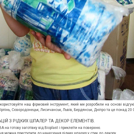
користовуйте наш фірмовий інструмент, який ми розробили на основі відгуків 
в, Ірпінь, Сєвєродонецьк, Лисичанськ, Львів, Бердянськ, Дніпро та це понад 20 
ЦІЙ З РІДКИХ ШПАЛЕР ТА ДЕКОР ЕЛЕМЕНТІВ.
 на готову заготівку від Bioplast і приклеїти на поверхню.
ня можна приступити до нанесення рідких шпалер у стик до декору.