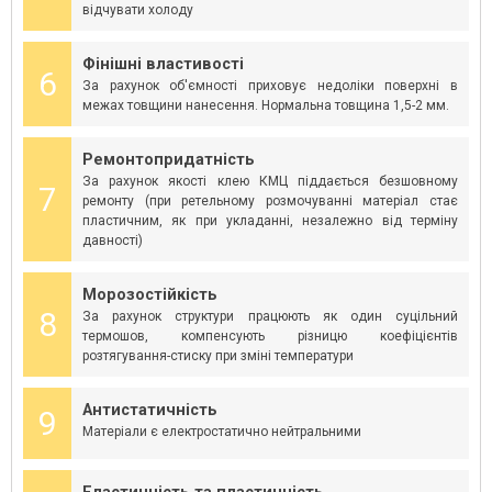
відчувати холоду
Фінішні властивості
6
За рахунок об'ємності приховує недоліки поверхні в
межах товщини нанесення. Нормальна товщина 1,5-2 мм.
Ремонтопридатність
За рахунок якості клею КМЦ піддається безшовному
7
ремонту (при ретельному розмочуванні матеріал стає
пластичним, як при укладанні, незалежно від терміну
давності)
Морозостійкість
8
За рахунок структури працюють як один суцільний
термошов, компенсують різницю коефіцієнтів
розтягування-стиску при зміні температури
Антистатичність
9
Матеріали є електростатично нейтральними