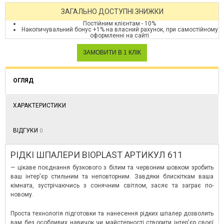
ЗАГАЛЬНО ДОСТУПНІ ЗНИЖКИ
Постійним клієнтам - 10%
Накопичувальний бонус +1% на власний рахунок, при самостійному
оформленні на сайті
ОГЛЯД
ХАРАКТЕРИСТИКИ
ВІДГУКИ
0
РІДКІ ШПАЛЕРИ BIOPLAST АРТИКУЛ 611
— цікаве поєднання бузкового з білим та червоним шовком зробить
ваш інтер'єр стильним та неповторним. Завдяки блискіткам ваша
кімната, зустрічаючись з сонячним світлом, засяє та заграє по-
новому.
Проста технологія підготовки та нанесення рідких шпалер дозволить
вам без особливих навичок чи майстерності створити інтер'єр своєї