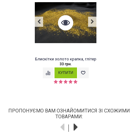
ото крапка, глітер
Рідкі шпалери Біо
3 грн.
679 грн.
ПРОПОНУЄМО ВАМ ОЗНАЙОМИТИСЯ ЗІ СХОЖИМИ
ТОВАРАМИ: