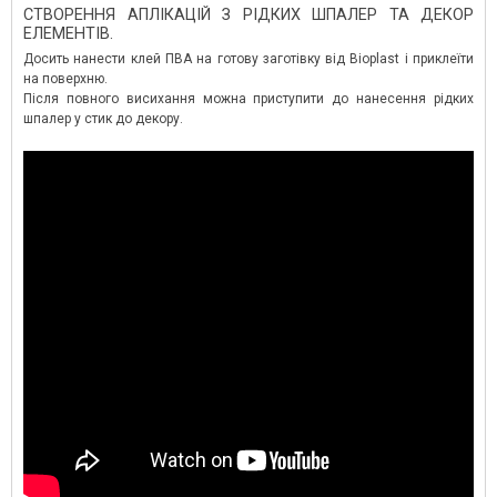
СТВОРЕННЯ АПЛІКАЦІЙ З РІДКИХ ШПАЛЕР ТА ДЕКОР
ЕЛЕМЕНТІВ.
Досить нанести клей ПВА на готову заготівку від Bioplast і приклеїти
на поверхню.
Після повного висихання можна приступити до нанесення рідких
шпалер у стик до декору.