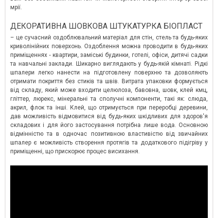
мрії.
ДЕКОРАТИВНА ШОВКОВА ШТУКАТУРКА БІОПЛАСТ
– це сучасний оздоблювальний матеріал для стін, стель та будь-яких
криволінійних поверхонь. Оздоблення можна проводити в будь-яких
приміщеннях - квартири, заміські будинки, готелі, офіси, дитячі садки
та навчальні заклади. Шикарно виглядають у будь-якій кімнаті. Рідкі
шпалери легко нанести на підготовлену поверхню та дозволяють
отримати покриття без стиків та швів. Витрата упаковки формується
від складу, який може входити целюлоза, бавовна, шовк, клей кмц,
гліттер, люрекс, мінеральні та сполучні компоненти, такі як: слюда,
акрил, флок та інші. Клей, що отримується при переробці деревини,
дав можливість відмовитися від будь-яких шкідливих для здоров'я
складових і для його застосування потрібна лише вода. Основною
відмінністю та в одночас позитивною властивістю від звичайних
шпалер є можливість створення протягів та додаткового підігріву у
приміщенні, що прискорює процес висихання.