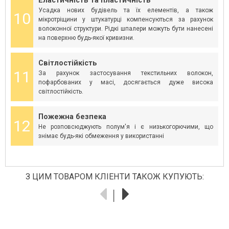
Еластичність та пластичність
Усадка нових будівель та їх елементів, а також
10
мікротріщини у штукатурці компенсуються за рахунок
волоконної структури. Рідкі шпалери можуть бути нанесені
на поверхню будь-якої кривизни.
Світлостійкість
11
За рахунок застосування текстильних волокон,
пофарбованих у масі, досягається дуже висока
світлостійкість.
Пожежна безпека
12
Не розповсюджують полум'я і є низькогорючими, що
знімає будь-які обмеження у використанні
З ЦИМ ТОВАРОМ КЛІЕНТИ ТАКОЖ КУПУЮТЬ: