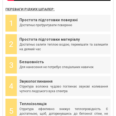
ПЕРЕВАГИ РІДКИХ ШПАЛЕР:
Простота підготовки поверхні
1
Достатньо проґрунтувати поверхню
Простота підготовки матеріалу
2
Достатньо залити теплою водою, перемішати та залишити
на деякий час
Безшовність
3
Для нанесення не потребує спеціальних навичок
Звукопоглинання
4
Структура волокна чудово поглинає звукові коливання
чутного людського вуха спектра
Теплоізоляція
5
Структура ефективно знижує теплопровідність. Є
достатньою, щоб, доторкнувшись до бетонної стіни, не