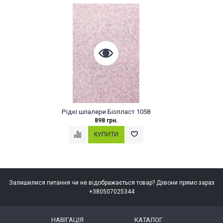
палери Біопласт 1058
Рідкі шпалери
898 грн.
898
Залишилися питання чи не відображається товар? Дзвони прямо зараз
+380507025344
НАВІГАЦІЯ
КАТАЛОГ