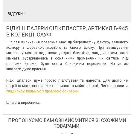
ВІДГУКИ
0
РІДКІ ШПАЛЕРИ СІЛКПЛАСТЕР, АРТИКУЛ Б-945
З КОЛЕКЦІЇ САУФ
— після висихання поверхня має дрібнорельєфну фактуру зеленого
кольору з добавкою жовтого та білого флоку. При замішуванні
матеріалу можна додатково додати блискітки, завдяки яким ваша
кімната, зустрічаючись з сонячними променями чи світлом під
певними кутами, буде сяяти блискучим переливом. На дотик
шпалери дуже приємні.
Рідкі шпалери дуже просто підготувати та нанести. Для цього не
потрібно мати спеціальних навичок та майстерності. Легко наносити
гладилкою кельмою з прозорою основою
.
Ціна від виробника.
ПРОПОНУЄМО ВАМ ОЗНАЙОМИТИСЯ ЗІ СХОЖИМИ
ТОВАРАМИ: