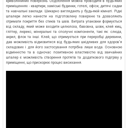
криволінійних поверхонь. Оздоблення можна проводити в будь-яких
приміщеннях - квартири, заміські будинки, готелі, офіси, дитячі садки
та навчальні заклади. Шикарно виглядають у будь-якій кімнаті. Рідкі
шпалери легко нанести на підготовлену поверхню та дозволяють
отримати покриття без стиків та швів. Витрата упаковки формується
від складу, який може входити целюлоза, бавовна, шовк, клей кмц,
гліттер, люрекс, мінеральні та сполучні компоненти, такі як: слюда,
акрил, флок та інші. Клей, що отримується при переробці деревини,
дав можливість відмовитися від будь-яких шкідливих для здоров'я
складових і для його застосування потрібна лише вода. Основною
відмінністю та в одночас позитивною властивістю від звичайних
шпалер є можливість створення протягів та додаткового підігріву у
приміщенні, що прискорює процес висихання.