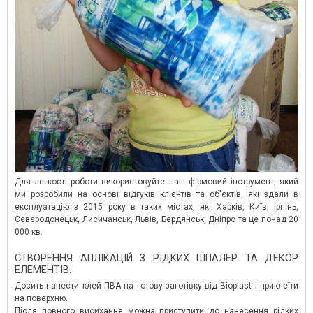
Для легкості роботи використовуйте наш фірмовий інструмент, який
ми розробили на основі відгуків клієнтів та об'єктів, які здали в
експлуатацію з 2015 року в таких містах, як: Харків, Київ, Ірпінь,
Сєвєродонецьк, Лисичанськ, Львів, Бердянськ, Дніпро та це понад 20
000 кв.
СТВОРЕННЯ АПЛІКАЦІЙ З РІДКИХ ШПАЛЕР ТА ДЕКОР
ЕЛЕМЕНТІВ.
Досить нанести клей ПВА на готову заготівку від Bioplast і приклеїти
на поверхню.
Після повного висихання можна приступити до нанесення рідких