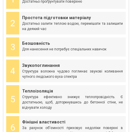
Достатньо проґрунтувати поверхню
Простота підготовки матеріалу
2
Достатньо залити теплою водою, перемішати та залишити
на деякий час
Безшовність
3
Для нанесення не потребує спеціальних навичок
Звукопоглинання
4
Структура волокна чудово поглинає звукові коливання
чутного людського вуха спектра
Теплоізоляція
5
Структура ефективно знижує теплопровідність. Є
достатньою, щоб, доторкнувшись до бетонної стіни, не
відчувати холоду
Фінішні властивості
6
За рахунок об'ємності приховує недоліки поверхні в