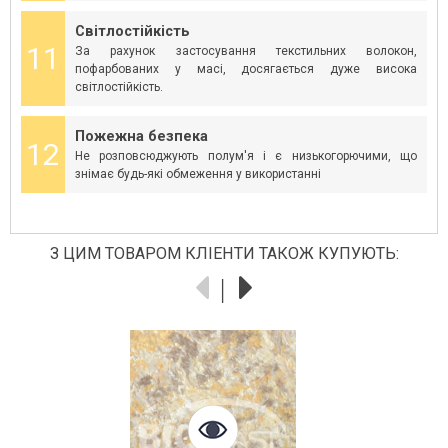
Світлостійкість
11
За рахунок застосування текстильних волокон,
пофарбованих у масі, досягається дуже висока
світлостійкість.
Пожежна безпека
12
Не розповсюджують полум'я і є низькогорючими, що
знімає будь-які обмеження у використанні
З ЦИМ ТОВАРОМ КЛІЕНТИ ТАКОЖ КУПУЮТЬ: