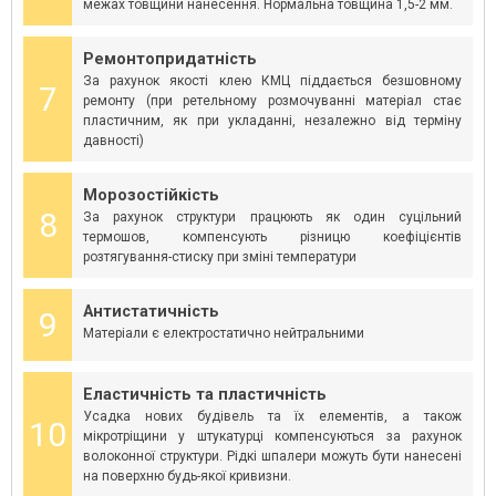
межах товщини нанесення. Нормальна товщина 1,5-2 мм.
Ремонтопридатність
За рахунок якості клею КМЦ піддається безшовному
7
ремонту (при ретельному розмочуванні матеріал стає
пластичним, як при укладанні, незалежно від терміну
давності)
Морозостійкість
8
За рахунок структури працюють як один суцільний
термошов, компенсують різницю коефіцієнтів
розтягування-стиску при зміні температури
Антистатичність
9
Матеріали є електростатично нейтральними
Еластичність та пластичність
Усадка нових будівель та їх елементів, а також
10
мікротріщини у штукатурці компенсуються за рахунок
волоконної структури. Рідкі шпалери можуть бути нанесені
на поверхню будь-якої кривизни.