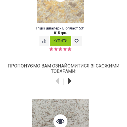
алери Біопласт 501
Рідкі шпалери 
815 грн.
549 гр
ПРОПОНУЄМО ВАМ ОЗНАЙОМИТИСЯ ЗІ СХОЖИМИ
ТОВАРАМИ: