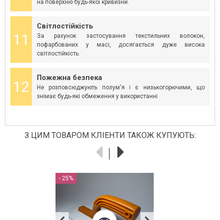
на поверхню будь-якої кривизни.
Світлостійкість
11
За рахунок застосування текстильних волокон,
пофарбованих у масі, досягається дуже висока
світлостійкість.
Пожежна безпека
12
Не розповсюджують полум'я і є низькогорючими, що
знімає будь-які обмеження у використанні
З ЦИМ ТОВАРОМ КЛІЕНТИ ТАКОЖ КУПУЮТЬ: