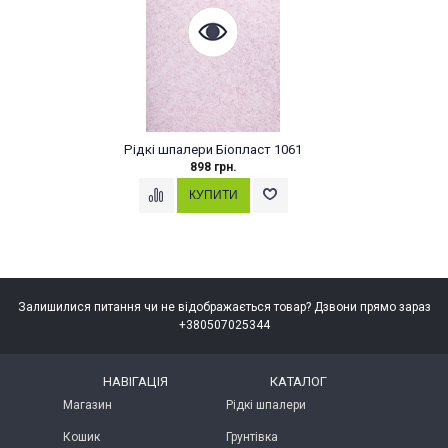
дкі шпалери Біопласт 1061
Рідкі шп
898 грн.
Залишилися питання чи не відображається товар? Дзвони прямо зараз
+380507025344
НАВІГАЦІЯ
КАТАЛОГ
Магазин
Рідкі шпалери
Кошик
Грунтівка