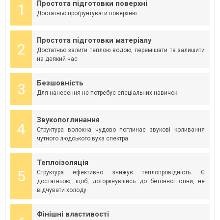
Простота підготовки поверхні
1
Достатньо проґрунтувати поверхню
Простота підготовки матеріалу
2
Достатньо залити теплою водою, перемішати та залишити
на деякий час
Безшовність
3
Для нанесення не потребує спеціальних навичок
Звукопоглинання
4
Структура волокна чудово поглинає звукові коливання
чутного людського вуха спектра
Теплоізоляція
5
Структура ефективно знижує теплопровідність. Є
достатньою, щоб, доторкнувшись до бетонної стіни, не
відчувати холоду
Фінішні властивості