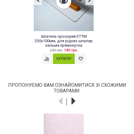
ель прозорий ЕТТМ
Рідкі шпалер
мм, для рідких шпалер
549
льма прямокутна
240 грн.
180 грн.
ПРОПОНУЄМО ВАМ ОЗНАЙОМИТИСЯ ЗІ СХОЖИМИ
ТОВАРАМИ: