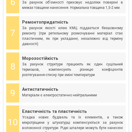
6
За рахунок об'ємності приховує недоліки поверхні в
межах товщини нанесення. Нормальна товщина 1,5-2 мм.
Ремонтопридатність
За рахунок якості клею КМЦ піддається безшовному
7
ремонту (при ретельному розмочуванні матеріал стає
пластичним, як при укладанні, незалежно від терміну
давності)
Морозостійкість
8
За рахунок структури працюють як один суцільний
термошов, компенсують різницю коефіцієнтів
розтягування-стиску при зміні температури
Антистатичність
9
Матеріали є електростатично нейтральними
Еластичність та пластичність
Усадка нових будівель та їх елементів, а також
10
мікротріщини у штукатурці компенсуються за рахунок
волоконної структури. Рідкі шпалери можуть бути нанесені