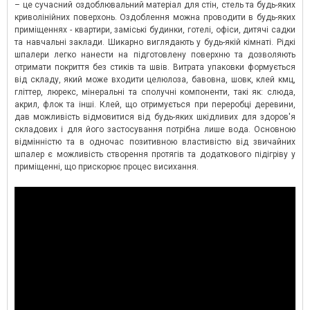
– це сучасний оздоблювальний матеріал для стін, стель та будь-яких
криволінійних поверхонь. Оздоблення можна проводити в будь-яких
приміщеннях - квартири, заміські будинки, готелі, офіси, дитячі садки
та навчальні заклади. Шикарно виглядають у будь-якій кімнаті. Рідкі
шпалери легко нанести на підготовлену поверхню та дозволяють
отримати покриття без стиків та швів. Витрата упаковки формується
від складу, який може входити целюлоза, бавовна, шовк, клей кмц,
гліттер, люрекс, мінеральні та сполучні компоненти, такі як: слюда,
акрил, флок та інші. Клей, що отримується при переробці деревини,
дав можливість відмовитися від будь-яких шкідливих для здоров'я
складових і для його застосування потрібна лише вода. Основною
відмінністю та в одночас позитивною властивістю від звичайних
шпалер є можливість створення протягів та додаткового підігріву у
приміщенні, що прискорює процес висихання.