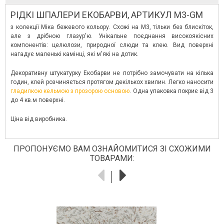
РІДКІ ШПАЛЕРИ ЕКОБАРВИ, АРТИКУЛ М3-GM
з колекції Міка бежевого кольору. Схожі на М3, тільки без блискіток,
але з дрібною глазур'ю. Унікальне поєднання високоякісних
компонентів: целюлози, природної слюди та клею. Вид поверхні
нагадує маленькі камінці, які м'які на дотик.
Декоративну штукатурку Екобарви не потрібно замочувати на кілька
годин, клей розчиняється протягом декількох хвилин. Легко наносити
гладилкою кельмою з прозорою основою
. Одна упаковка покриє від 3
до 4 кв.м поверхні.
Ціна від виробника.
ПРОПОНУЄМО ВАМ ОЗНАЙОМИТИСЯ ЗІ СХОЖИМИ
ТОВАРАМИ: