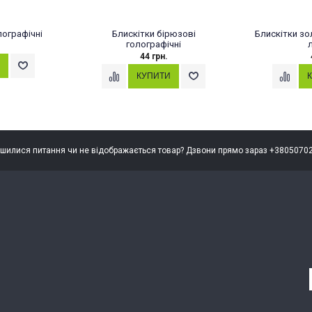
лографічні
Блискітки бірюзові
Блискітки зо
голографічні
44 грн.
шилися питання чи не відображається товар? Дзвони прямо зараз +3805070