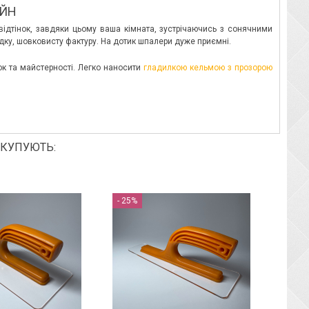
АЙН
ідтінок, завдяки цьому ваша кімната, зустрічаючись з сонячними
дку, шовковисту фактуру. На дотик шпалери дуже приємні.
ок та майстерності. Легко наносити
гладилкою кельмою з прозорою
 КУПУЮТЬ:
- 25%