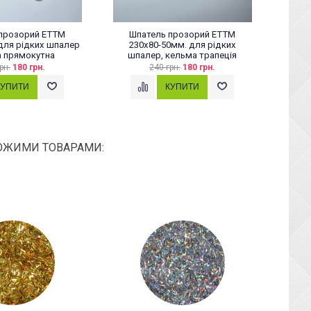
прозорий ЕТТМ
Шпатель прозорий ЕТТМ
Рідк
для рідких шпалер
230х80-50мм. для рідких
 прямокутна
шпалер, кельма трапеція
рн.
180 грн.
240 грн.
180 грн.
ОЖИМИ ТОВАРАМИ: