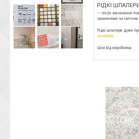
РІДКІ ШПАЛЕРИ
— після висихання пов
променями чи світлом 
Рідкі шпалери дуже пр
основою
.
Ціна від виробника.