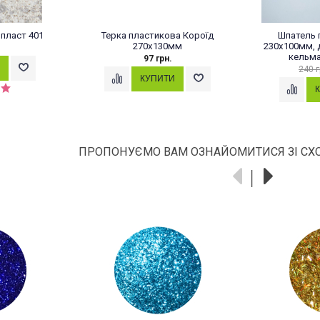
опласт 401
Терка пластикова Короїд
Шпатель 
270х130мм
230х100мм, 
кельма
97 грн.
240 г
ПРОПОНУЄМО ВАМ ОЗНАЙОМИТИСЯ ЗІ СХ