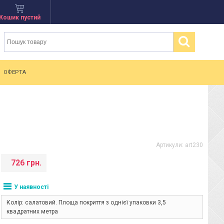
Кошик пустий
ОФЕРТА
Артикули:
art230
726 грн.
У наявності
Колір: салатовий. Площа покриття з однієї упаковки 3,5
квадратних метра