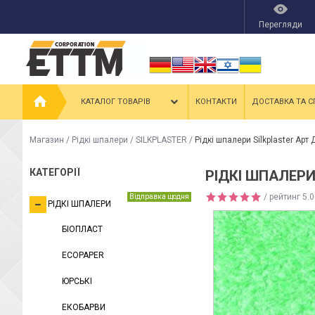
Перегляди
КАТАЛОГ ТОВАРІВ
КОНТАКТИ
ДОСТАВКА ТА С
Магазин
/
Рідкі шпалери
/
SILKPLASTER
/
Рідкі шпалери Silkplaster Арт
КАТЕГОРІЇ
РІДКІ ШПАЛЕРИ
/ рейтинг
5.0
Відправка щодня
РІДКІ ШПАЛЕРИ
БІОПЛАСТ
ECOPAPER
ЮРСЬКІ
ЕКОБАРВИ