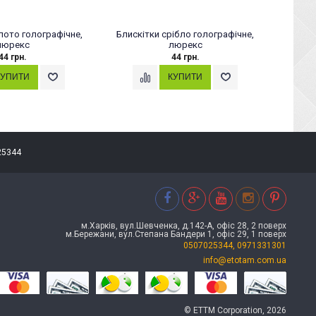
лото голографічне,
Блискітки срібло голографічне,
Рідк
люрекс
люрекс
44 грн.
44 грн.
25344
м.Харків, вул.Шевченка, д.142-А, офіс 28, 2 поверх
м.Бережани, вул.Степана Бандери 1, офіс 29, 1 поверх
0507025344, 0971331301
info@etotam.com.ua
© ETTM Corporation, 2026