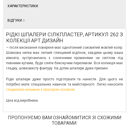
ХАРАКТЕРИСТИКИ
ВІДГУКИ
0
РІДКІ ШПАЛЕРИ СІЛКПЛАСТЕР, АРТИКУЛ 262 З
КОЛЕКЦІЇ АРТ ДИЗАЙН
— після висихання поверхня має однотонний соковитий жовтий колір.
Шовкова нитка має легкий глянцевий відтінок, завдяки цьому ваша
кімната, зустрічаючись з сонячними променями чи світлом під
певними кутами, буде сяяти блискучим переливом. Вся колекція має
гладку, шовковисту фактуру. На дотик шпалери дуже приємні.
Рідкі шпалери дуже просто підготувати та нанести. Для цього не
потрібно мати спеціальних навичок та майстерності. Легко наносити
гладилкою кельмою з прозорою основою
.
Ціна від виробника.
ПРОПОНУЄМО ВАМ ОЗНАЙОМИТИСЯ ЗІ СХОЖИМИ
ТОВАРАМИ: