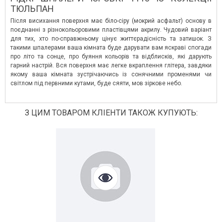
ТЮЛЬПАН
Після висихання поверхня має біло-сіру (мокрий асфальт) основу в
поєднанні з різнокольоровими пластівцями акрилу. Чудовий варіант
для тих, хто по-справжньому цінує життєрадісність та затишок. З
такими шпалерами ваша кімната буде дарувати вам яскраві спогади
про літо та сонце, про буяння кольорів та відблисків, які дарують
гарний настрій. Вся поверхня має легке вкраплення глітера, завдяки
якому ваша кімната зустрічаючись із сонячними променями чи
світлом під первними кутами, буде сяяти, мов зіркове небо.
З ЦИМ ТОВАРОМ КЛІЕНТИ ТАКОЖ КУПУЮТЬ: