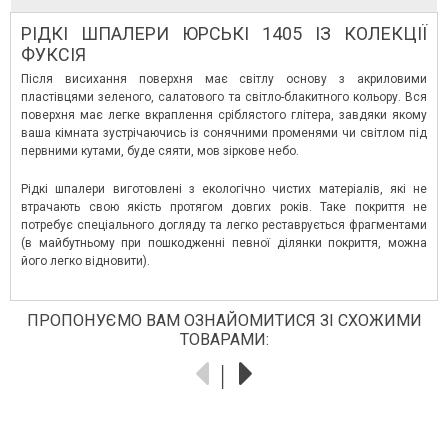
РІДКІ ШПАЛЕРИ ЮРСЬКІ 1405 ІЗ КОЛЕКЦІЇ
ФУКСІЯ
Після висихання поверхня має світлу основу з акриловими
пластівцями зеленого, салатового та світло-блакитного кольору. Вся
поверхня має легке вкраплення сріблястого глітера, завдяки якому
ваша кімната зустрічаючись із сонячними променями чи світлом під
первними кутами, буде сяяти, мов зіркове небо.
Рідкі шпалери виготовлені з екологічно чистих матеріалів, які не
втрачають свою якість протягом довгих років. Таке покриття не
потребує спеціального догляду та легко реставрується фрагментами
(в майбутньому при пошкодженні певної ділянки покриття, можна
його легко відновити).
ПРОПОНУЄМО ВАМ ОЗНАЙОМИТИСЯ ЗІ СХОЖИМИ
ТОВАРАМИ: