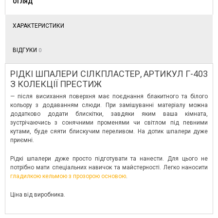
ОГЛЯД
ХАРАКТЕРИСТИКИ
ВІДГУКИ
0
РІДКІ ШПАЛЕРИ СІЛКПЛАСТЕР, АРТИКУЛ Г-403
З КОЛЕКЦІЇ ПРЕСТИЖ
— після висихання поверхня має поєднання блакитного та білого
кольору з додаванням слюди. При замішуванні матеріалу можна
додатково додати блискітки, завдяки яким ваша кімната,
зустрічаючись з сонячними променями чи світлом під певними
кутами, буде сяяти блискучим переливом. На дотик шпалери дуже
приємні.
Рідкі шпалери дуже просто підготувати та нанести. Для цього не
потрібно мати спеціальних навичок та майстерності. Легко наносити
гладилкою кельмою з прозорою основою
.
Ціна від виробника.