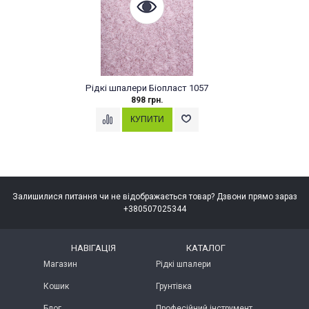
Рідкі шпалери Біопласт 1057
Р
898 грн.
Залишилися питання чи не відображається товар? Дзвони прямо зараз
+380507025344
НАВІГАЦІЯ
КАТАЛОГ
Магазин
Рідкі шпалери
Кошик
Грунтівка
Блог
Професійний інструмент