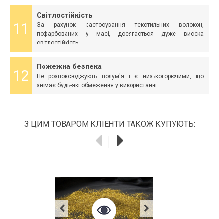
Світлостійкість
11
За рахунок застосування текстильних волокон,
пофарбованих у масі, досягається дуже висока
світлостійкість.
Пожежна безпека
12
Не розповсюджують полум'я і є низькогорючими, що
знімає будь-які обмеження у використанні
З ЦИМ ТОВАРОМ КЛІЕНТИ ТАКОЖ КУПУЮТЬ:
- 25%