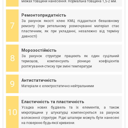
межах товщини нанесення. Нормальна товщина 1,5-2 мм.
Ремонтопридатність
За рахунок якості клею КМЦ піддається безшовному
7
ремонту (при ретельному розмочуванні матеріал стає
пластичним, як при укладанні, незалежно від терміну
давності)
Морозостійкість
8
За рахунок структури працюють як один суцільний
термошов, компенсують різницю коефіцієнтів
розтягування-стиску при зміні температури
Антистатичність
9
Матеріали є електростатично нейтральними
Еластичність та пластичність
Усадка нових будівель та їх елементів, а також
10
мікротріщини у штукатурці компенсуються за рахунок
волоконної структури. Рідкі шпалери можуть бути нанесені
на поверхню будь-якої кривизни.