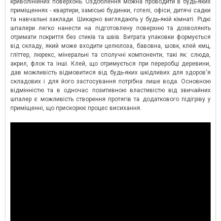
криволінійних поверхонь. Оздоблення можна проводити в будь-яких
приміщеннях - квартири, заміські будинки, готелі, офіси, дитячі садки
та навчальні заклади. Шикарно виглядають у будь-якій кімнаті. Рідкі
шпалери легко нанести на підготовлену поверхню та дозволяють
отримати покриття без стиків та швів. Витрата упаковки формується
від складу, який може входити целюлоза, бавовна, шовк, клей кмц,
гліттер, люрекс, мінеральні та сполучні компоненти, такі як: слюда,
акрил, флок та інші. Клей, що отримується при переробці деревини,
дав можливість відмовитися від будь-яких шкідливих для здоров'я
складових і для його застосування потрібна лише вода. Основною
відмінністю та в одночас позитивною властивістю від звичайних
шпалер є можливість створення протягів та додаткового підігріву у
приміщенні, що прискорює процес висихання.