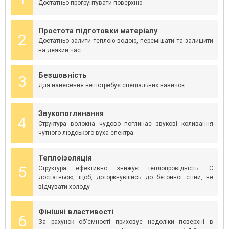
Достатньо проґрунтувати поверхню
Простота підготовки матеріалу
2
Достатньо залити теплою водою, перемішати та залишити
на деякий час
Безшовність
3
Для нанесення не потребує спеціальних навичок
Звукопоглинання
4
Структура волокна чудово поглинає звукові коливання
чутного людського вуха спектра
Теплоізоляція
5
Структура ефективно знижує теплопровідність. Є
достатньою, щоб, доторкнувшись до бетонної стіни, не
відчувати холоду
Фінішні властивості
6
За рахунок об'ємності приховує недоліки поверхні в