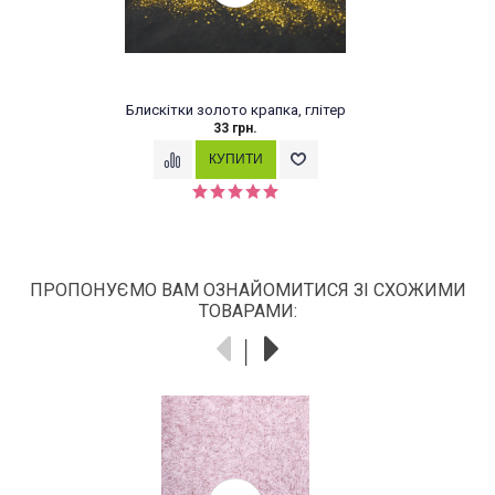
искітки золото крапка, глітер
Шпат
230х100
33 грн.
ке
ПРОПОНУЄМО ВАМ ОЗНАЙОМИТИСЯ ЗІ СХОЖИМИ
ТОВАРАМИ: