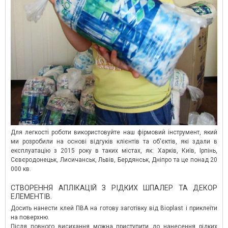
Для легкості роботи використовуйте наш фірмовий інструмент, який
ми розробили на основі відгуків клієнтів та об'єктів, які здали в
експлуатацію з 2015 року в таких містах, як: Харків, Київ, Ірпінь,
Сєвєродонецьк, Лисичанськ, Львів, Бердянськ, Дніпро та це понад 20
000 кв.
СТВОРЕННЯ АПЛІКАЦІЙ З РІДКИХ ШПАЛЕР ТА ДЕКОР
ЕЛЕМЕНТІВ.
Досить нанести клей ПВА на готову заготівку від Bioplast і приклеїти
на поверхню.
Після повного висихання можна приступити до нанесення рідких