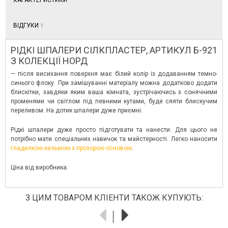
ХАРАКТЕРИСТИКИ
ВІДГУКИ
1
РІДКІ ШПАЛЕРИ СІЛКПЛАСТЕР, АРТИКУЛ Б-921
З КОЛЕКЦІЇ НОРД
— після висихання поверхня має білий колір із додаванням темно-
синього флоку. При замішуванні матеріалу можна додатково додати
блискітки, завдяки яким ваша кімната, зустрічаючись з сонячними
променями чи світлом під певними кутами, буде сяяти блискучим
переливом. На дотик шпалери дуже приємні.
Рідкі шпалери дуже просто підготувати та нанести. Для цього не
потрібно мати спеціальних навичок та майстерності. Легко наносити
гладилкою кельмою з прозорою основою
.
Ціна від виробника.
З ЦИМ ТОВАРОМ КЛІЕНТИ ТАКОЖ КУПУЮТЬ: