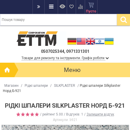
Пусто
0507025344, 0971331301
Товари для ремонту та інструменти. Графік роботи
Меню
Магазин
/
Рідкі шпалери
/
SILKPLASTER
/
Рідкі шпалери Silkplaster
Норд Б-921
РІДКІ ШПАЛЕРИ SILKPLASTER НОРД Б-921
/ рейтинг
5.00
/ Відгуків:
1
/
Залишити відгук
Артикули:
b921