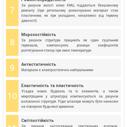
За рахунок якості клею КМЦ піддається безшовному
7
ремонту (при ретельному розмочуванні матеріал стає
пластичним, як при укладанні, незалежно від терміну
давності)
Морозостійкість
8
За рахунок структури працюють як один суцільний
термошов, компенсують різницю коефіцієнтів
розтягування-стиску при зміні температури
Антистатичність
9
Матеріали є електростатично нейтральними
Еластичність та пластичність
Усадка нових будівель та їх елементів, а також
10
мікротріщини у штукатурці компенсуються за рахунок
волоконної структури. Рідкі шпалери можуть бути нанесені
на поверхню будь-якої кривизни.
Світлостійкість
За рахунок застосування текстильних волокон,