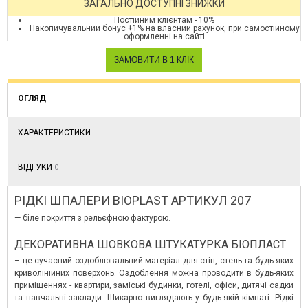
ЗАГАЛЬНО ДОСТУПНІ ЗНИЖКИ
Постійним клієнтам - 10%
Накопичувальний бонус +1% на власний рахунок, при самостійному
оформленні на сайті
ОГЛЯД
ХАРАКТЕРИСТИКИ
ВІДГУКИ
0
РІДКІ ШПАЛЕРИ BIOPLAST АРТИКУЛ 207
— біле покриття з рельєфною фактурою.
ДЕКОРАТИВНА ШОВКОВА ШТУКАТУРКА БІОПЛАСТ
– це сучасний оздоблювальний матеріал для стін, стель та будь-яких
криволінійних поверхонь. Оздоблення можна проводити в будь-яких
приміщеннях - квартири, заміські будинки, готелі, офіси, дитячі садки
та навчальні заклади. Шикарно виглядають у будь-якій кімнаті. Рідкі