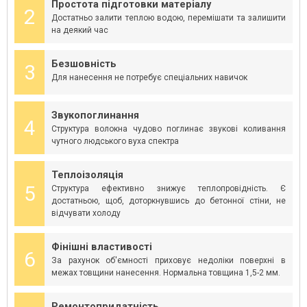
Простота підготовки матеріалу
2
Достатньо залити теплою водою, перемішати та залишити
на деякий час
Безшовність
3
Для нанесення не потребує спеціальних навичок
Звукопоглинання
4
Структура волокна чудово поглинає звукові коливання
чутного людського вуха спектра
Теплоізоляція
5
Структура ефективно знижує теплопровідність. Є
достатньою, щоб, доторкнувшись до бетонної стіни, не
відчувати холоду
Фінішні властивості
6
За рахунок об'ємності приховує недоліки поверхні в
межах товщини нанесення. Нормальна товщина 1,5-2 мм.
Ремонтопридатність