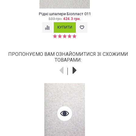
іопласт 011
Рідкі шпалери Біоплас
.3 грн.
760 грн.
ПРОПОНУЄМО ВАМ ОЗНАЙОМИТИСЯ ЗІ СХОЖИМИ
ТОВАРАМИ: