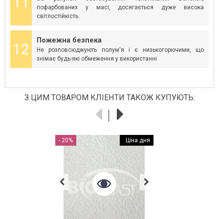
11
пофарбованих у масі, досягається дуже висока
світлостійкість.
Пожежна безпека
12
Не розповсюджують полум'я і є низькогорючими, що
знімає будь-які обмеження у використанні
З ЦИМ ТОВАРОМ КЛІЕНТИ ТАКОЖ КУПУЮТЬ:
ЦІНА ДНЯ
Ціна дня