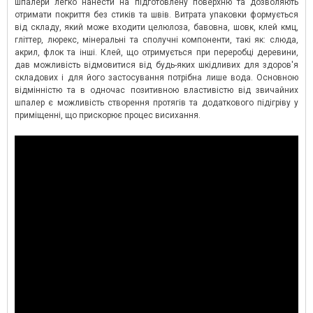
шпалери легко нанести на підготовлену поверхню та дозволяють
отримати покриття без стиків та швів. Витрата упаковки формується
від складу, який може входити целюлоза, бавовна, шовк, клей кмц,
гліттер, люрекс, мінеральні та сполучні компоненти, такі як: слюда,
акрил, флок та інші. Клей, що отримується при переробці деревини,
дав можливість відмовитися від будь-яких шкідливих для здоров'я
складових і для його застосування потрібна лише вода. Основною
відмінністю та в одночас позитивною властивістю від звичайних
шпалер є можливість створення протягів та додаткового підігріву у
приміщенні, що прискорює процес висихання.