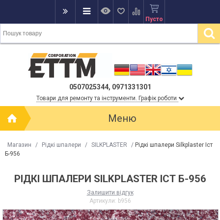
Пусто
0507025344, 0971331301
Товари для ремонту та інструменти. Графік роботи
Меню
Магазин
/
Рідкі шпалери
/
SILKPLASTER
/
Рідкі шпалери Silkplaster Іст
Б-956
РІДКІ ШПАЛЕРИ SILKPLASTER ІСТ Б-956
Залишити відгук
Артикули:
b956