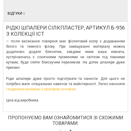
ВІДГУКИ
0
РІДКІ ШПАЛЕРИ СІЛКПЛАСТЕР, АРТИКУЛ Б-956
З КОЛЕКЦІЇ ІСТ
— після висихання поверхня має фіолетовий колір з додаванням
білого та темного флоку. При замішуванні матеріалу можна
додатково додати блискітки, завдяки яким ваша кімната,
зустрічаючись з сонячними променями чи світлом під певними
кутами, буде сяяти блискучим переливом. На дотик шпалери дуже
приємні.
Рідкі шпалери дуже просто підготувати та нанести. Для цього не
потрібно мати спеціальних навичок та майстерності. Легко наносити
гладилкою кельмою з прозорою основою
.
Ціна від виробника.
ПРОПОНУЄМО ВАМ ОЗНАЙОМИТИСЯ ЗІ СХОЖИМИ
ТОВАРАМИ: