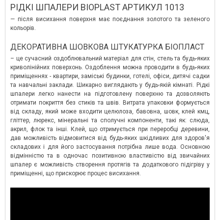
РІДКІ ШПАЛЕРИ BIOPLAST АРТИКУЛ 1013
— після висихання поверхня має поєднання золотого та зеленого
кольорів.
ДЕКОРАТИВНА ШОВКОВА ШТУКАТУРКА БІОПЛАСТ
– це сучасний оздоблювальний матеріал для стін, стель та будь-яких
криволінійних поверхонь. Оздоблення можна проводити в будь-яких
приміщеннях - квартири, заміські будинки, готелі, офіси, дитячі садки
та навчальні заклади. Шикарно виглядають у будь-якій кімнаті. Рідкі
шпалери легко нанести на підготовлену поверхню та дозволяють
отримати покриття без стиків та швів. Витрата упаковки формується
від складу, який може входити целюлоза, бавовна, шовк, клей кмц,
гліттер, люрекс, мінеральні та сполучні компоненти, такі як: слюда,
акрил, флок та інші. Клей, що отримується при переробці деревини,
дав можливість відмовитися від будь-яких шкідливих для здоров'я
складових і для його застосування потрібна лише вода. Основною
відмінністю та в одночас позитивною властивістю від звичайних
шпалер є можливість створення протягів та додаткового підігріву у
приміщенні, що прискорює процес висихання.