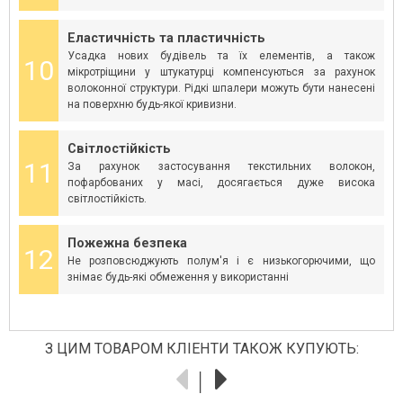
Еластичність та пластичність
Усадка нових будівель та їх елементів, а також
10
мікротріщини у штукатурці компенсуються за рахунок
волоконної структури. Рідкі шпалери можуть бути нанесені
на поверхню будь-якої кривизни.
Світлостійкість
11
За рахунок застосування текстильних волокон,
пофарбованих у масі, досягається дуже висока
світлостійкість.
Пожежна безпека
12
Не розповсюджують полум'я і є низькогорючими, що
знімає будь-які обмеження у використанні
З ЦИМ ТОВАРОМ КЛІЕНТИ ТАКОЖ КУПУЮТЬ: