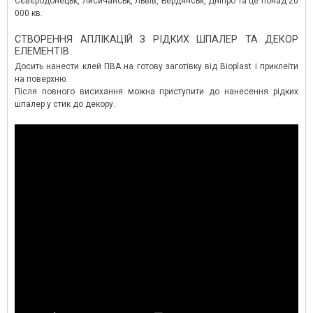
Сєвєродонецьк, Лисичанськ, Львів, Бердянськ, Дніпро та це понад 20
000 кв.
СТВОРЕННЯ АПЛІКАЦІЙ З РІДКИХ ШПАЛЕР ТА ДЕКОР
ЕЛЕМЕНТІВ.
Досить нанести клей ПВА на готову заготівку від Bioplast і приклеїти
на поверхню.
Після повного висихання можна приступити до нанесення рідких
шпалер у стик до декору.