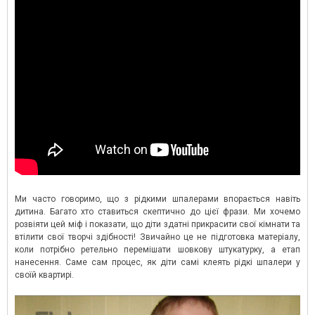
Ми часто говоримо, що з рідкими шпалерами впорається навіть
дитина. Багато хто ставиться скептично до цієї фрази. Ми хочемо
розвіяти цей міф і показати, що діти здатні прикрасити свої кімнати та
втілити свої творчі здібності! Звичайно це не підготовка матеріалу,
коли потрібно ретельно перемішати шовкову штукатурку, а етап
нанесення. Саме сам процес, як діти самі клеять рідкі шпалери у
своїй квартирі.