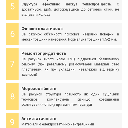
5
Структура ефективно знижує теплопровідність. Є
достатньою, щоб, доторкнувшись до бетонної стіни, не
відчувати холоду
Фінішні властивості
6
За рахунок об'ємності приховує недоліки поверхні в
межах товщини нанесення. Нормальна товщина 1,5-2 мм.
Ремонтопридатність
За рахунок якості клею КМЦ піддається безшовному
7
ремонту (при ретельному розмочуванні матеріал стає
пластичним, як при укладанні, незалежно від терміну
давності)
Морозостійкість
8
За рахунок структури працюють як один суцільний
термошов, компенсують різницю коефіцієнтів
розтягування-стиску при зміні температури
Антистатичність
9
Матеріали є електростатично нейтральними