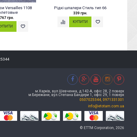
и Versailles 1108
Рідкі шпалери Стиль тип 66
Рід
олетовые
339 грн.
 767 грн.
25344
м.Харків, вул.Шевченка, д.142-А, офіс 28, 2 поверх
м.Бережани, вул.Степана Бандери 1, офіс 29, 1 поверх
0507025344, 0971331301
info@etotam.com.ua
© ETTM Corporation, 2026