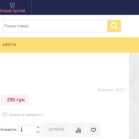
Кошик пустий
ОФЕРТА
Артикули:
20257
295 грн.
Немає в наявності
Кількість: